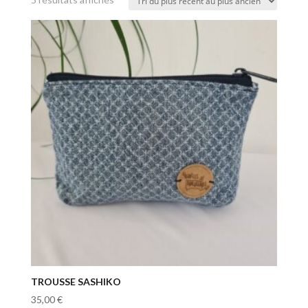
du
plus
récent
au
plus
ancien
TROUSSE SASHIKO
35,00
€