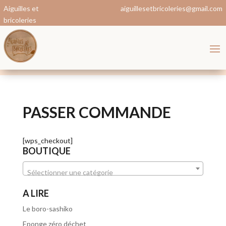
Aiguilles et
aiguillesetbricoleries@gmail.com
bricoleries
PASSER COMMANDE
[wps_checkout]
BOUTIQUE
Sélectionner une catégorie
A LIRE
Le boro-sashiko
Eponge zéro déchet