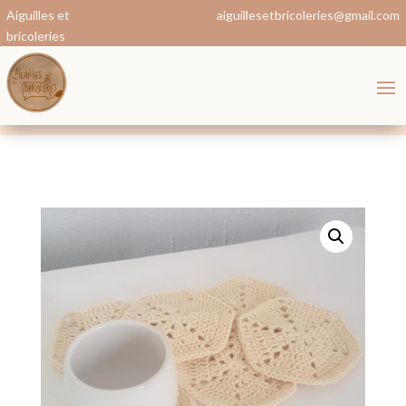
Aiguilles et
aiguillesetbricoleries@gmail.com
bricoleries