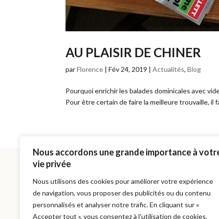
AU PLAISIR DE CHINER
par
Florence
|
Fév 24, 2019
|
Actualités
,
Blog
Pourquoi enrichir les balades dominicales avec vide-
Pour être certain de faire la meilleure trouvaille, il 
Nous accordons une grande importance à votr
vie privée
VOTRE LIVRAISON
Gratuite en France Métropolitaine.
Nous utilisons des cookies pour améliorer votre expérience
Chaque fois que c’est possible, les emballages
de navigation, vous proposer des publicités ou du contenu
utilisés pour vous envoyer vos articles sont issus
personnalisés et analyser notre trafic. En cliquant sur «
de la seconde main.
Accepter tout », vous consentez à l'utilisation de cookies.