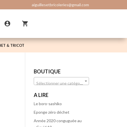
aiguillesetbricoleries@gmail.com
ET & TRICOT
BOUTIQUE
Sélectionner une catégorie
A LIRE
Le boro-sashiko
Eponge zéro déchet
Année 2020 conguguée au